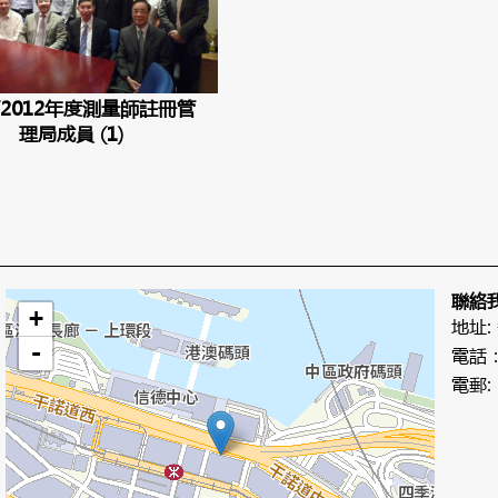
1/2012年度測量師註冊管
理局成員 (1)
聯絡
+
地址:
-
電話：+
電郵: